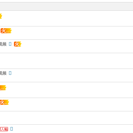
火...
火
视频
视频
..
火..