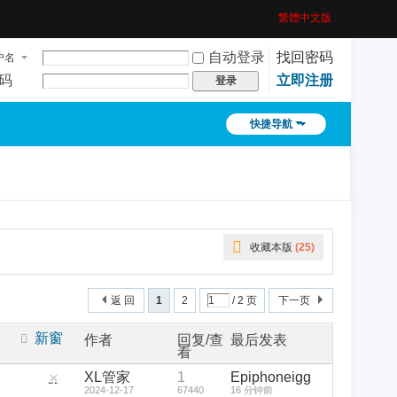
繁體中文版
自动登录
找回密码
户名
码
立即注册
登录
快捷导航
收藏本版
(
25
)
返 回
1
2
/ 2 页
下一页
新窗
作者
回复/查
最后发表
看
XL管家
1
Epiphoneigg
隐
2024-12-17
67440
16 分钟前