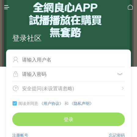


登录社区



安全提问(未设置请忽略)


阅读并同意
《用户协议》
和
《隐私声明》

登录
注册帐号
忘记密码