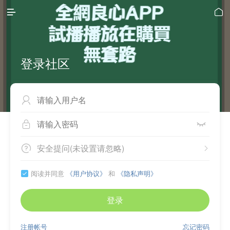


登录社区



安全提问(未设置请忽略)


阅读并同意
《用户协议》
和
《隐私声明》

登录
注册帐号
忘记密码