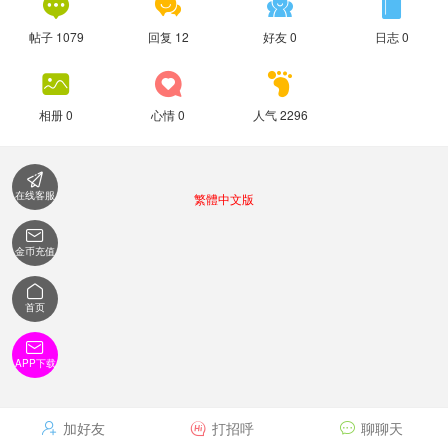




帖子 1079
回复 12
好友 0
日志 0



相册 0
心情 0
人气 2296

在线客服
繁體中文版

金币充值

首页

APP下载
加好友
打招呼
聊聊天


