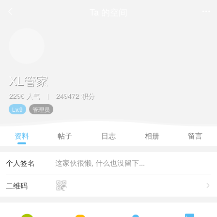
Ta 的空间


XL管家
2296 人气
249472 积分
|
Lv.9
管理员
资料
帖子
日志
相册
留言
个人签名
这家伙很懒, 什么也没留下...

二维码
